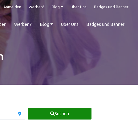
Anmelden
Werben?
Blog
Über Uns
Badges und Banner
den
Werben?
Blog
Über Uns
Badges und Banner
n
Suchen