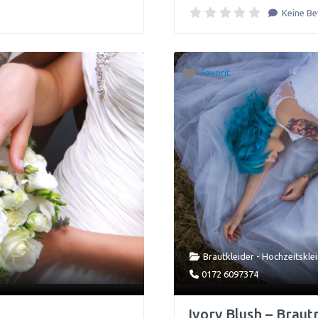
Keine B
Favorit
Brautkleider - Hochzeitskle
0172 6097374
Ivory Blush – Brau