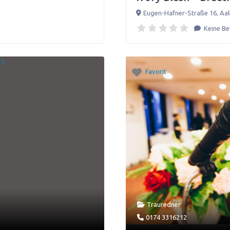
Eugen-Hafner-Straße 16
,
Aa
Keine B
Favorit
Trauredner
0174 3316212