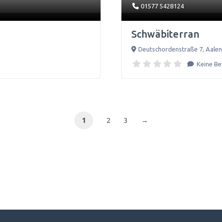
01577 5428124
Schwäbiterran
Deutschordenstraße 7
,
Aale
Keine B
1
2
3
→