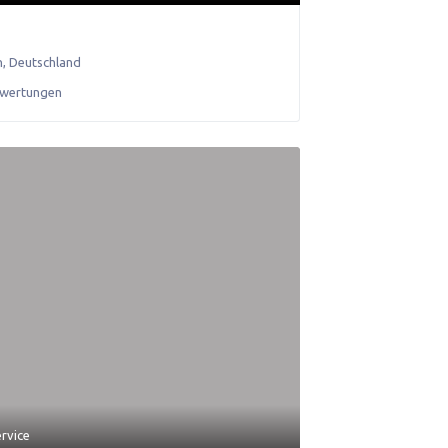
n
,
Deutschland
ewertungen
ervice