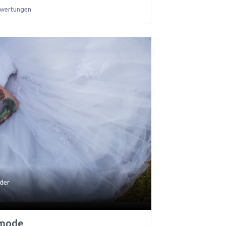
ewertungen
ider
tmode