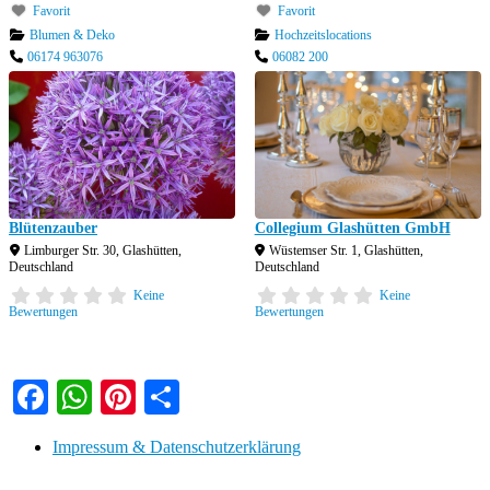
Favorit
Favorit
Blumen & Deko
Hochzeitslocations
06174 963076
06082 200
Blütenzauber
Collegium Glashütten GmbH
Limburger Str. 30
,
Glashütten
,
Wüstemser Str. 1
,
Glashütten
,
Deutschland
Deutschland
Keine
Keine
Bewertungen
Bewertungen
Facebook
WhatsApp
Pinterest
Teilen
Impressum & Datenschutzerklärung