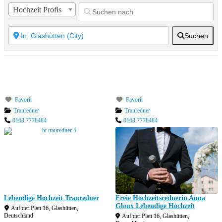
Hochzeit Profis
Suchen
Favorit
Favorit
Trauredner
Trauredner
0163 7778484
0163 7778484
Lebendige Hochzeit Trauredner
Freie Hochzeitsrednerin Anna
Gloux Lebendige Hochzeit
Auf der Platt 16
,
Glashütten
,
Deutschland
Auf der Platt 16
,
Glashütten
,