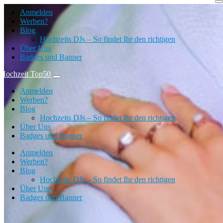
Zum Inhalt springen
Anmelden
Werben?
Blog
Hochzeits DJs – So findet Ihr den richtigen
Über Uns
Badges und Banner
Hochzeit Top50
Anmelden
Werben?
Blog
Hochzeits DJs – So findet Ihr den richtigen
Über Uns
Badges und Banner
Anmelden
Werben?
Blog
Hochzeits DJs – So findet Ihr den richtigen
Über Uns
Badges und Banner