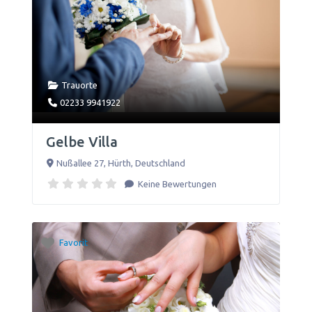
Trauorte
02233 9941922
Gelbe Villa
Nußallee 27
,
Hürth
,
Deutschland
Keine Bewertungen
Favorit