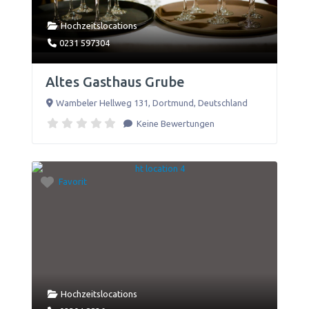
Hochzeitslocations
0231 597304
Altes Gasthaus Grube
Wambeler Hellweg 131
,
Dortmund
,
Deutschland
Keine Bewertungen
Favorit
Hochzeitslocations