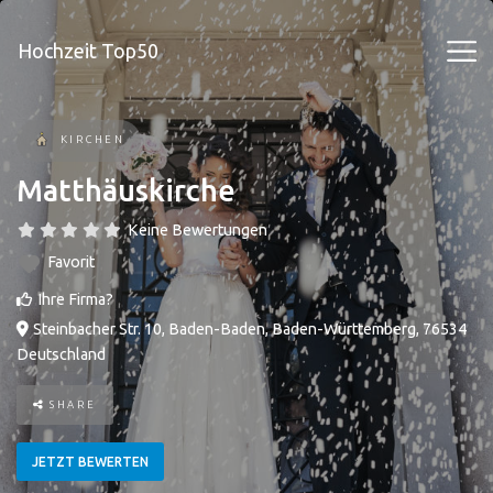
Hochzeit Top50
KIRCHEN
Matthäuskirche
Keine Bewertungen
Favorit
Ihre Firma?
Steinbacher Str. 10
,
Baden-Baden
,
Baden-Württemberg
,
76534
Deutschland
SHARE
JETZT BEWERTEN