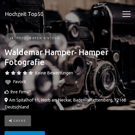
Hochzeit Top50
FOTOGRAFEN & VIDEO
Waldemar Hamper- Hamper
Fotografie
Keine Bewertungen
Favorit
Ihre Firma?
Am Spitalhof 11
,
Horb am Neckar
,
Baden-Württemberg
,
72160
Deutschland
SHARE