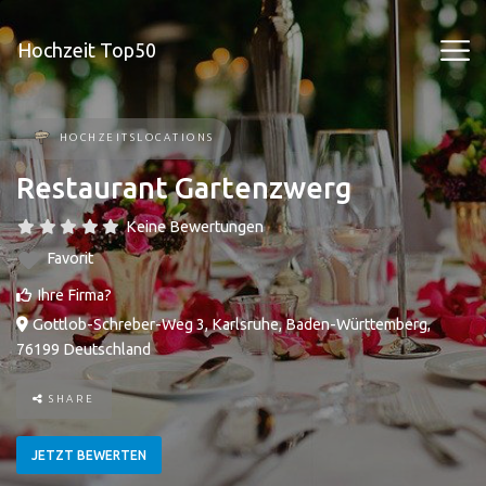
Hochzeit Top50
HOCHZEITSLOCATIONS
Restaurant Gartenzwerg
Keine Bewertungen
Favorit
Ihre Firma?
Gottlob-Schreber-Weg 3
,
Karlsruhe
,
Baden-Württemberg
,
76199
Deutschland
SHARE
JETZT BEWERTEN