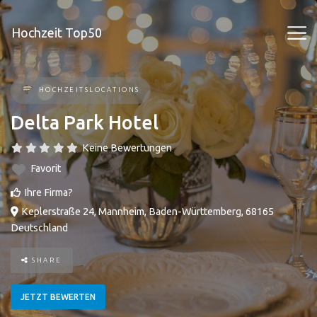
Hochzeit Top50
HOCHZEITSLOCATIONS
Delta Park Hotel
Keine Bewertungen
Favorit
Ihre Firma?
Keplerstraße 24
,
Mannheim
,
Baden-Württemberg
,
68165
Deutschland
SHARE
JETZT BEWERTEN