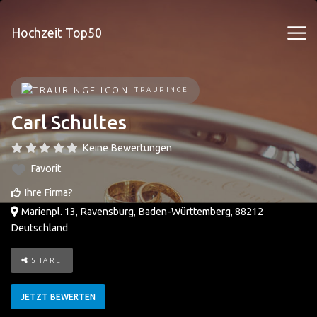
Hochzeit Top50
TRAURINGE
Carl Schultes
Keine Bewertungen
Favorit
Ihre Firma?
Marienpl. 13
,
Ravensburg
,
Baden-Württemberg
,
88212
Deutschland
SHARE
JETZT BEWERTEN