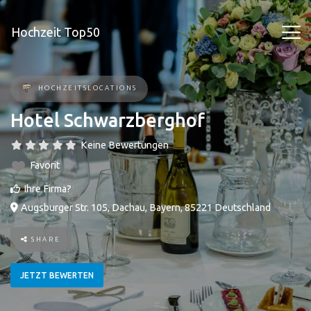
Hochzeit Top50
HOCHZEITSLOCATIONS
Hotel Schwarzberghof
Keine Bewertungen
Favorit
Ihre Firma?
Augsburger Str. 105
,
Dachau
,
Bayern
,
85221
Deutschland
SHARE
JETZT BEWERTEN