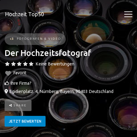
Hochzeit Top50
FOTOGRAFEN & VIDEO
Der Hochzeitsfotograf
Keine Bewertungen
Favorit
Ihre Firma?
Egidienplatz. 4
,
Nürnberg
,
Bayern
,
90403
Deutschland
SHARE
JETZT BEWERTEN