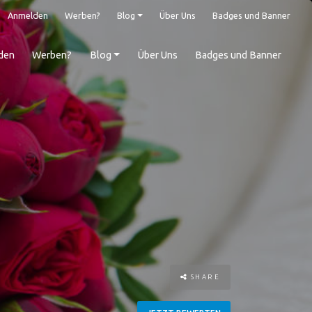
Anmelden
Werben?
Blog
Über Uns
Badges und Banner
den
Werben?
Blog
Über Uns
Badges und Banner
SHARE