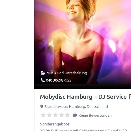
Musik und Unterhaltung
040 306987955
Mobydisc Hamburg – DJ Service 
Brandstwiete
,
Hamburg
,
Deutschland
Keine Bewertungen
Sonderangebote:
20,00 EUR sparen mit Gutscheincode Dabafak33