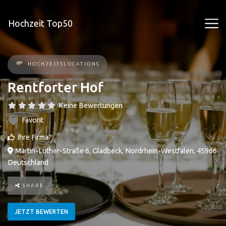
Hochzeit Top50
HOCHZEITSLOCATIONS
Rentforter Hof
Keine Bewertungen
Favorit
Ihre Firma?
Martin-Luther-Straße 6
,
Gladbeck
,
Nordrhein-Westfalen
,
45966
Deutschland
SHARE
JETZT BEWERTEN