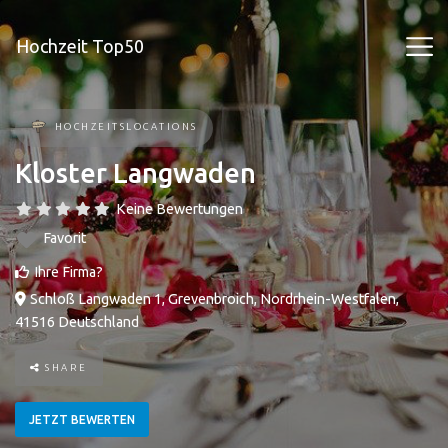
Hochzeit Top50
HOCHZEITSLOCATIONS
Kloster Langwaden
Keine Bewertungen
Favorit
Ihre Firma?
Schloß Langwaden 1
,
Grevenbroich
,
Nordrhein-Westfalen
,
41516
Deutschland
SHARE
JETZT BEWERTEN