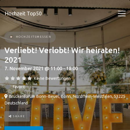
Hochzeit Top50
HOCHZEITSMESSEN
Verliebt! Verlobt! Wir heiraten!
2021
7. November 2021 @ 11:00 - 18:00
Keine Bewertungen
Favorit
Brückenforum Bonn-Beuel
,
Bonn
,
Nordrhein-Westfalen
,
53225
Deutschland
SHARE