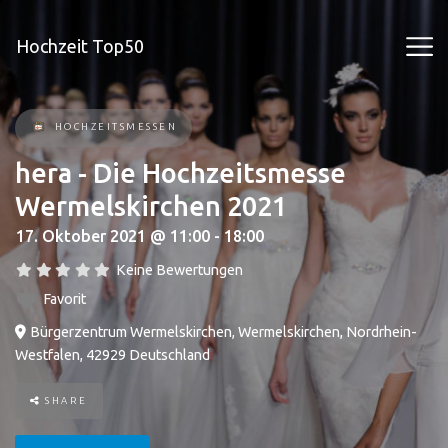
Hochzeit Top50
HOCHZEITSMESSEN
hera - Die Hochzeitsmesse
Wermelskirchen 2021
17. Oktober 2021 @ 11:00 - 18:00
Keine Bewertungen
Favorit
Bürgerzentrum Wermelskirchen
,
Wermelskirchen
,
Nordrhein-
Westfalen
,
42929
Deutschland
SHARE